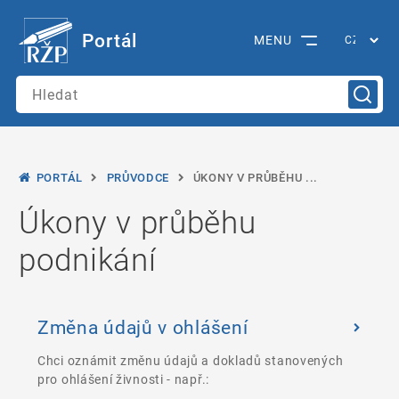
Portál
MENU
PORTÁL
PRŮVODCE
ÚKONY V PRŮBĚHU ...
Úkony v průběhu
podnikání
Změna údajů v ohlášení
Chci oznámit změnu údajů a dokladů stanovených
pro ohlášení živnosti - např.: