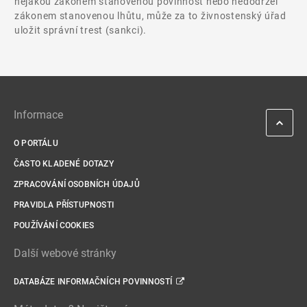
nějakou zákonem stanovenou povinnost nebo nedodržel
zákonem stanovenou lhůtu, může za to živnostenský úřad
uložit správní trest (sankci).
Informace
O PORTÁLU
ČASTO KLADENÉ DOTAZY
ZPRACOVÁNÍ OSOBNÍCH ÚDAJŮ
PRAVIDLA PŘÍSTUPNOSTI
POUŽÍVÁNÍ COOKIES
Další webové stránky
DATABÁZE INFORMAČNÍCH POVINNOSTÍ