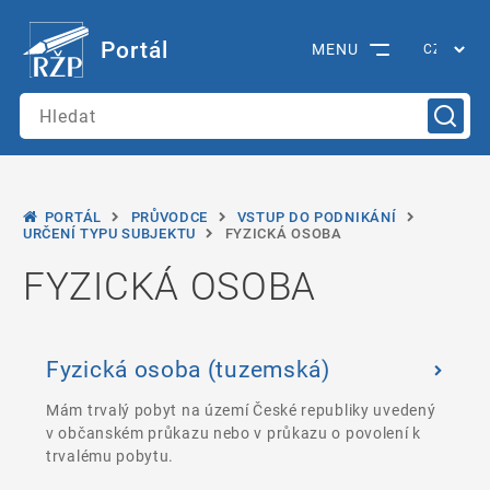
Portál
MENU
PORTÁL
PRŮVODCE
VSTUP DO PODNIKÁNÍ
URČENÍ TYPU SUBJEKTU
FYZICKÁ OSOBA
FYZICKÁ OSOBA
Fyzická osoba (tuzemská)
Mám trvalý pobyt na území České republiky uvedený
v občanském průkazu nebo v průkazu o povolení k
trvalému pobytu.